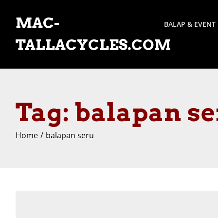
Skip
to
MAC-
BALAP & EVENT
content
TALLACYCLES.COM
Tag:
balapan se
Home
balapan seru