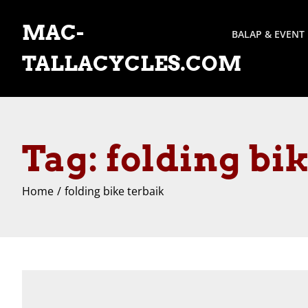
Skip
to
MAC-
BALAP & EVENT
content
TALLACYCLES.COM
Tag:
folding bi
Home
folding bike terbaik