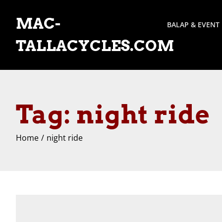
Skip
to
MAC-
BALAP & EVENT
content
TALLACYCLES.COM
Tag:
night ride
Home
night ride