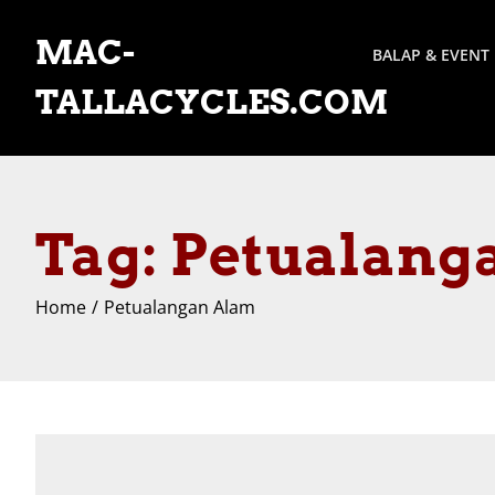
Skip
to
MAC-
BALAP & EVENT
content
TALLACYCLES.COM
Tag:
Petualang
Home
Petualangan Alam