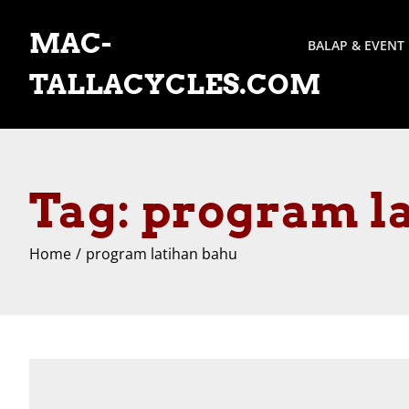
Skip
to
MAC-
BALAP & EVENT
content
TALLACYCLES.COM
Tag:
program l
Home
program latihan bahu