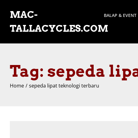
Skip
to
MAC-
BALAP & EVENT
content
TALLACYCLES.COM
Tag:
sepeda lip
Home
sepeda lipat teknologi terbaru