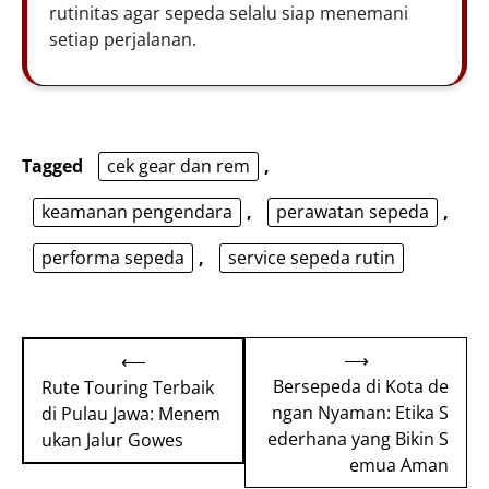
rutinitas agar sepeda selalu siap menemani
setiap perjalanan.
Tagged
cek gear dan rem
,
keamanan pengendara
,
perawatan sepeda
,
performa sepeda
,
service sepeda rutin
Post
⟶
⟵
navigation
Bersepeda di Kota de
Rute Touring Terbaik
ngan Nyaman: Etika S
di Pulau Jawa: Menem
ederhana yang Bikin S
ukan Jalur Gowes
emua Aman