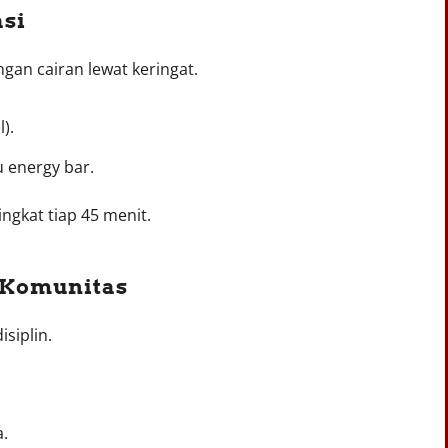
asi
gan cairan lewat keringat.
).
u energy bar.
ingkat tiap 45 menit.
m Komunitas
siplin.
a.