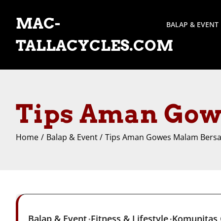
Skip
to
MAC-
BALAP & EVENT
content
TALLACYCLES.COM
Tips Aman Gow
Home
Balap & Event
Tips Aman Gowes Malam Bers
Balap & Event
Fitness & Lifestyle
Komunitas