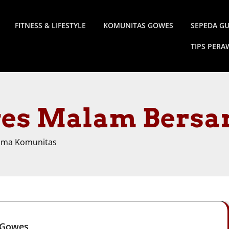
FITNESS & LIFESTYLE
KOMUNITAS GOWES
SEPEDA G
TIPS PER
es Malam Bersa
ama Komunitas
 Gowes